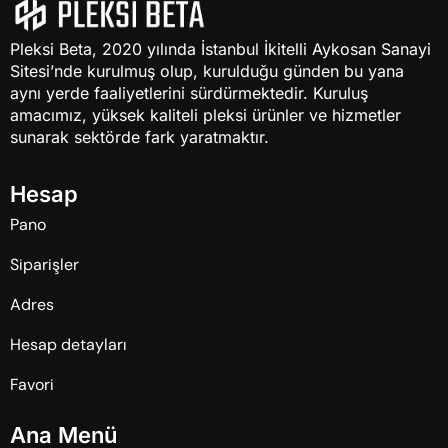
Pleksi Beta, 2020 yılında İstanbul İkitelli Aykosan Sanayi
Sitesi’nde kurulmuş olup, kurulduğu günden bu yana
aynı yerde faaliyetlerini sürdürmektedir. Kuruluş
amacımız, yüksek kaliteli pleksi ürünler ve hizmetler
sunarak sektörde fark yaratmaktır.
H
e
s
a
p
Pano
Siparişler
Adres
Hesap detayları
Favori
A
n
a
M
e
n
ü