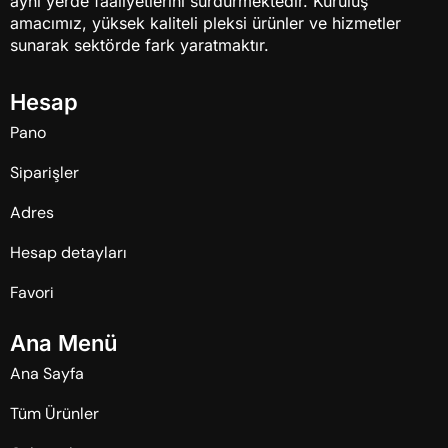
aynı yerde faaliyetlerini sürdürmektedir. Kuruluş
amacımız, yüksek kaliteli pleksi ürünler ve hizmetler
sunarak sektörde fark yaratmaktır.
H
e
s
a
p
Pano
Siparişler
Adres
Hesap detayları
Favori
A
n
a
M
e
n
ü
Ana Sayfa
Tüm Ürünler